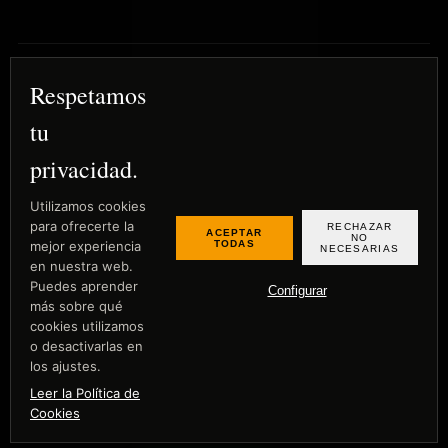
Respetamos
MEISTER LUGO
BOUTIQUE PLUS
La arquitectura empieza desde el suelo.
tu
privacidad.
Utilizamos cookies
Aviso Legal
para ofrecerte la
RECHAZAR
ACEPTAR
Política de Privacidad
NO
TODAS
mejor experiencia
NECESARIAS
en nuestra web.
Política de Cookies
Puedes aprender
Configurar
Configuración de Cookies
más sobre qué
cookies utilizamos
o desactivarlas en
los ajustes.
© 2026 Meister Lugo
Diseño alemán para hogares extraordinarios.
Leer la Política de
Cookies