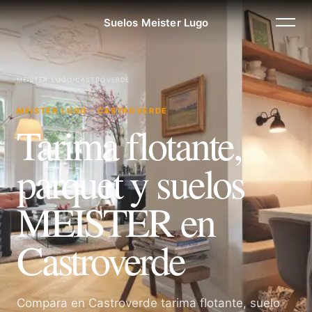
Suelos Meister Lugo
MEISTER LUGO
/
CASTROVERDE
MEISTER LUGO · CASTROVERDE
Tarima flotante,
parquet y suelos
MEISTER en
Castroverde
Compara en Castroverde tarima flotante, suelo