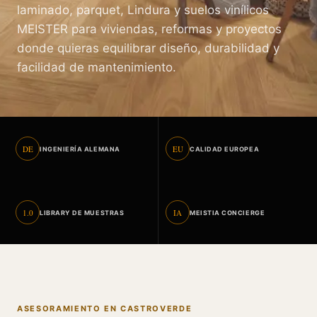
laminado, parquet, Lindura y suelos vinílicos
MEISTER para viviendas, reformas y proyectos
donde quieras equilibrar diseño, durabilidad y
facilidad de mantenimiento.
DE
EU
INGENIERÍA ALEMANA
CALIDAD EUROPEA
1.0
IA
LIBRARY DE MUESTRAS
MEISTIA CONCIERGE
ASESORAMIENTO EN CASTROVERDE