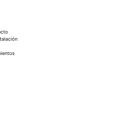
ucto
talación
ientos