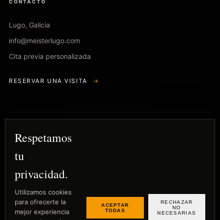
CONTACTO
Lugo, Galicia
info@meisterlugo.com
Cita previa personalizada
RESERVAR UNA VISITA
→
Respetamos
MEISTER LUGO
BOUTIQUE PLUS
La arquitectura empieza desde el suelo.
tu
privacidad.
Utilizamos cookies
Aviso Legal
para ofrecerte la
RECHAZAR
ACEPTAR
Política de Privacidad
NO
TODAS
mejor experiencia
NECESARIAS